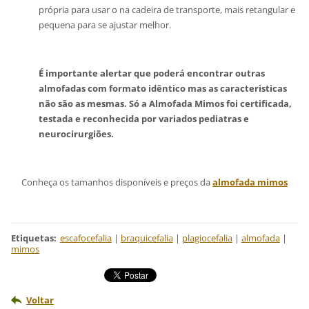
própria para usar o na cadeira de transporte, mais retangular e
pequena para se ajustar melhor.
É importante alertar que poderá encontrar outras
almofadas com formato idêntico mas as caracteristicas
não são as mesmas. Só a Almofada Mimos foi certificada,
testada e reconhecida por variados pediatras e
neurocirurgiões.
Conheça os tamanhos disponíveis e preços da
almofada mimos
Etiquetas
:
escafocefalia
|
braquicefalia
|
plagiocefalia
|
almofada
|
mimos
Voltar