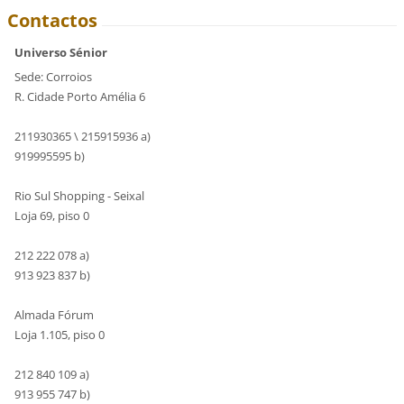
Contactos
Universo Sénior
Sede: Corroios
R. Cidade Porto Amélia 6
211930365 \ 215915936 a)
919995595 b)
Rio Sul Shopping - Seixal
Loja 69, piso 0
212 222 078 a)
913 923 837 b)
Almada Fórum
Loja 1.105, piso 0
212 840 109 a)
913 955 747 b)