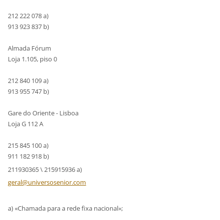
212 222 078 a)
913 923 837 b)
Almada Fórum
Loja 1.105, piso 0
212 840 109 a)
913 955 747 b)
Gare do Oriente - Lisboa
Loja G 112 A
215 845 100 a)
911 182 918 b)
211930365 \ 215915936 a)
geral@un
iversose
nior.com
a) «Chamada para a rede fixa nacional»;