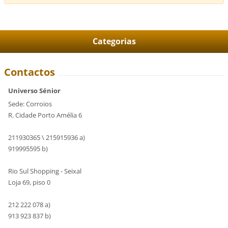
Categorias
Contactos
Universo Sénior
Sede: Corroios
R. Cidade Porto Amélia 6
211930365 \ 215915936 a)
919995595 b)
Rio Sul Shopping - Seixal
Loja 69, piso 0
212 222 078 a)
913 923 837 b)