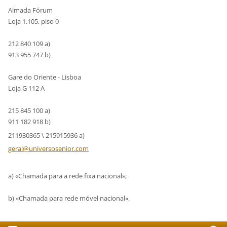
Almada Fórum
Loja 1.105, piso 0
212 840 109 a)
913 955 747 b)
Gare do Oriente - Lisboa
Loja G 112 A
215 845 100 a)
911 182 918 b)
211930365 \ 215915936 a)
geral@un
iversose
nior.com
a) «Chamada para a rede fixa nacional»;
b) «Chamada para rede móvel nacional».