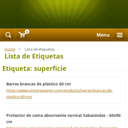
0
Menu
Home
>
Lista de etiquetas
Lista de Etiquetas
Etiqueta: superficie
Barras brancas de plástico 60 cm
https://www.universosenior.com/products/barras-brancas-de-
plastico-60-cm/
Protector de cama absorvente normal Sabanindas - 60x90
cm