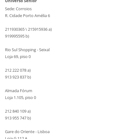
Universo Sénior
Sede: Corroios
R. Cidade Porto Amélia 6
211930365 \ 215915936 a)
919995595 b)
Rio Sul Shopping - Seixal
Loja 69, piso 0
212 222 078 a)
913 923 837 b)
Almada Fórum
Loja 1.105, piso 0
212 840 109 a)
913 955 747 b)
Gare do Oriente - Lisboa
Loja G 112 A