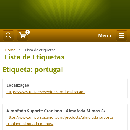
0
Menu
Home
>
Lista de etiquetas
Lista de Etiquetas
Etiqueta: portugal
Localização
https://www.universosenior.com/localizacao/
Almofada Suporte Craniano - Almofada Mimos S\L
https://www.universosenior.com/products/almofada-suporte-
craniano-almofada-mimos/