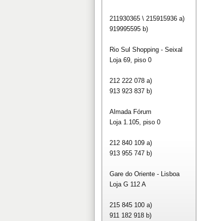
211930365 \ 215915936 a)
919995595 b)
Rio Sul Shopping - Seixal
Loja 69, piso 0
212 222 078 a)
913 923 837 b)
Almada Fórum
Loja 1.105, piso 0
212 840 109 a)
913 955 747 b)
Gare do Oriente - Lisboa
Loja G 112 A
215 845 100 a)
911 182 918 b)