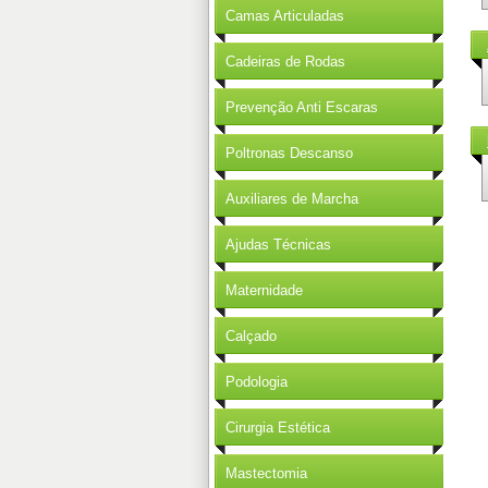
Camas Articuladas
Cadeiras de Rodas
Prevenção Anti Escaras
Poltronas Descanso
Auxiliares de Marcha
Ajudas Técnicas
Maternidade
Calçado
Podologia
Cirurgia Estética
Mastectomia