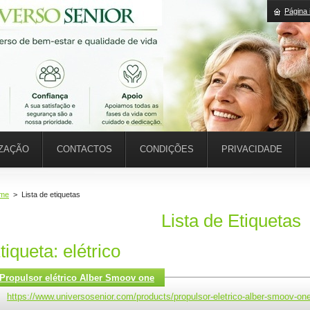
Página i
IZAÇÃO
CONTACTOS
CONDIÇÕES
PRIVACIDADE
me
>
Lista de etiquetas
Lista de Etiquetas
tiqueta: elétrico
Propulsor elétrico Alber Smoov one
https://www.universosenior.com/products/propulsor-eletrico-alber-smoov-on