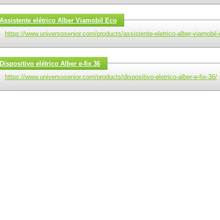
Assistente elétrico Alber Viamobil Eco
https://www.universosenior.com/products/assistente-eletrico-alber-viamobil-
Dispositivo elétrico Alber e-fix 36
https://www.universosenior.com/products/dispositivo-eletrico-alber-e-fix-36/