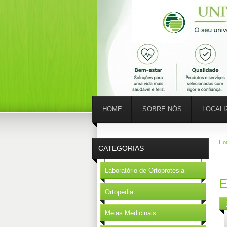
HOME
SOBRE NÓS
LOCAL
Ho
CATEGORIAS
Laboratório de Ortoprotesia
E
Ortopedia
Meias Medicinais