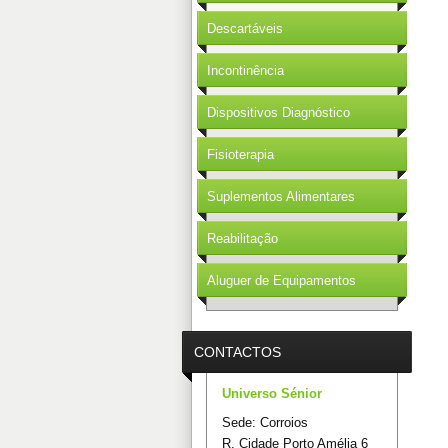
Descartáveis
Incontinência
Dispositivos Diagnóstico
Fisioterapia
Suplementos Alimentares
Reabilitação
Aluguer de Equipamentos
CONTACTOS
Universo Sénior
Sede: Corroios
R. Cidade Porto Amélia 6