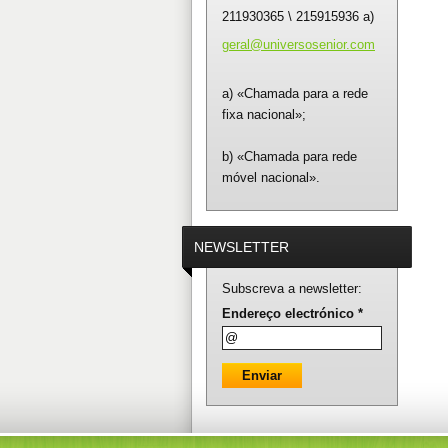
211930365 \ 215915936 a)
geral@un
iversose
nior.com
a) «Chamada para a rede
fixa nacional»;
b) «Chamada para rede
móvel nacional».
NEWSLETTER
Subscreva a newsletter:
Endereço electrónico *