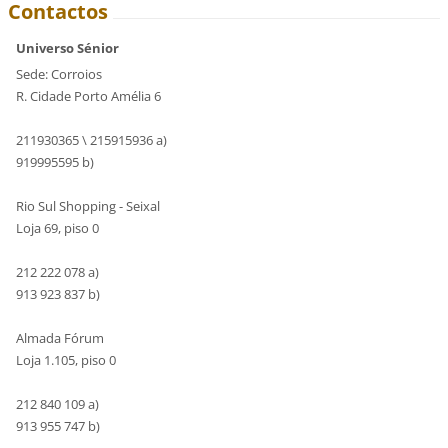
Contactos
Universo Sénior
Sede: Corroios
R. Cidade Porto Amélia 6
211930365 \ 215915936 a)
919995595 b)
Rio Sul Shopping - Seixal
Loja 69, piso 0
212 222 078 a)
913 923 837 b)
Almada Fórum
Loja 1.105, piso 0
212 840 109 a)
913 955 747 b)