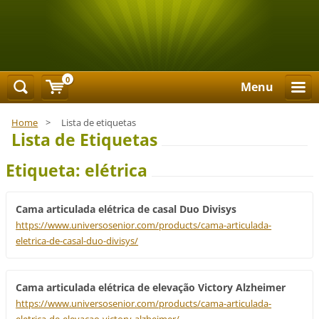
0
Menu
Home
>
Lista de etiquetas
Lista de Etiquetas
Etiqueta: elétrica
Cama articulada elétrica de casal Duo Divisys
https://www.universosenior.com/products/cama-articulada-
eletrica-de-casal-duo-divisys/
Cama articulada elétrica de elevação Victory Alzheimer
https://www.universosenior.com/products/cama-articulada-