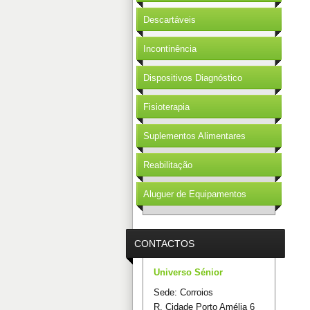
Descartáveis
Incontinência
Dispositivos Diagnóstico
Fisioterapia
Suplementos Alimentares
Reabilitação
Aluguer de Equipamentos
CONTACTOS
Universo Sénior
Sede: Corroios
R. Cidade Porto Amélia 6