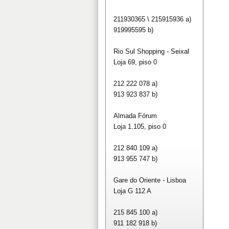
211930365 \ 215915936 a)
919995595 b)
Rio Sul Shopping - Seixal
Loja 69, piso 0
212 222 078 a)
913 923 837 b)
Almada Fórum
Loja 1.105, piso 0
212 840 109 a)
913 955 747 b)
Gare do Oriente - Lisboa
Loja G 112 A
215 845 100 a)
911 182 918 b)