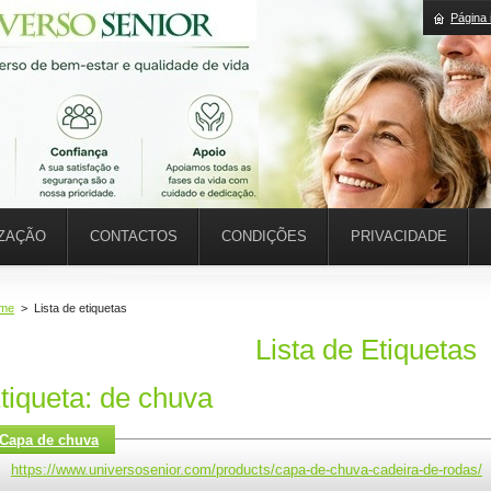
Página i
IZAÇÃO
CONTACTOS
CONDIÇÕES
PRIVACIDADE
me
>
Lista de etiquetas
Lista de Etiquetas
tiqueta: de chuva
Capa de chuva
https://www.universosenior.com/products/capa-de-chuva-cadeira-de-rodas/