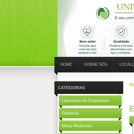
HOME
SOBRE NÓS
LOCAL
Ho
CATEGORIAS
Laboratório de Ortoprotesia
E
Ortopedia
Meias Medicinais