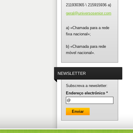
211930365 \ 215915936 a)
geral@un
iversose
nior.com
a) «Chamada para a rede
fixa nacional»;
b) «Chamada para rede
móvel nacional».
NEWSLETTER
Subscreva a newsletter:
Endereço electrónico *