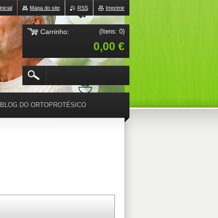
nicial
Mapa do site
RSS
Imprimir
Carrinho:
(Itens: 0)
0,00 €
BLOG DO ORTOPROTÉSICO