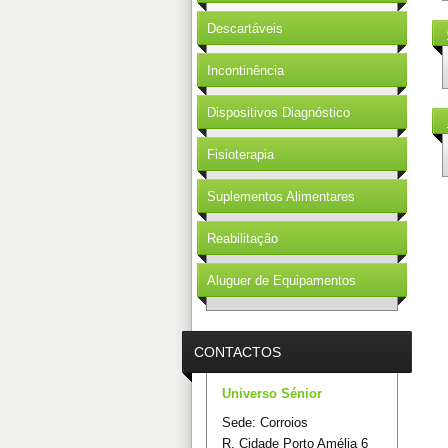
Descartáveis
Incontinência
Dispositivos Diagnóstico
Fisioterapia
Suplementos Alimentares
Reabilitação
Aluguer de Equipamentos
CONTACTOS
Universo Sénior
Sede: Corroios
R. Cidade Porto Amélia 6