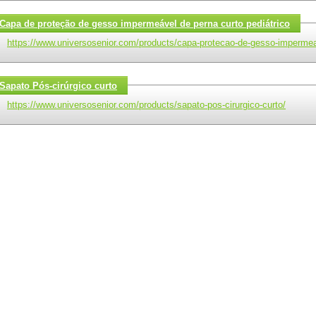
Capa de proteção de gesso impermeável de perna curto pediátrico
https://www.universosenior.com/products/capa-protecao-de-gesso-impermeav
Sapato Pós-cirúrgico curto
https://www.universosenior.com/products/sapato-pos-cirurgico-curto/