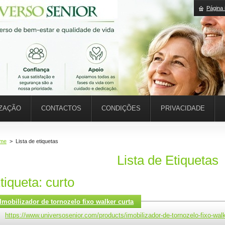
Página i
IZAÇÃO
CONTACTOS
CONDIÇÕES
PRIVACIDADE
me
>
Lista de etiquetas
Lista de Etiquetas
tiqueta: curto
Imobilizador de tornozelo fixo walker curta
https://www.universosenior.com/products/imobilizador-de-tornozelo-fixo-walk