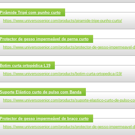
Pirâmide Tripé com punho curto
https://www.universosenior.com/products/piramide-tripe-punho-curto/
Protector de gesso impermeável de perna curto
https://www.universosenior.com/products/protector-de-gesso-impermeavel-d
Botim curta ortopédica L19
https://www.universosenior.com/products/botim-curta-ortopedica-l19/
Suporte Elástico curto de pulso com Banda
https://www.universosenior.com/products/suporte-elastico-curto-de-pulso-c
Protector de gesso impermeável de braço curto
https://www.universosenior.com/products/protector-de-gesso-impermeavel-d