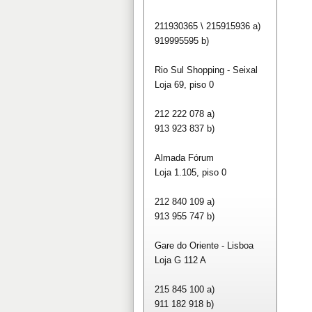
211930365 \ 215915936 a)
919995595 b)
Rio Sul Shopping - Seixal
Loja 69, piso 0
212 222 078 a)
913 923 837 b)
Almada Fórum
Loja 1.105, piso 0
212 840 109 a)
913 955 747 b)
Gare do Oriente - Lisboa
Loja G 112 A
215 845 100 a)
911 182 918 b)