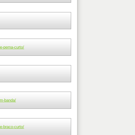
e-perna-curto/
om-banda/
e-braco-curto/