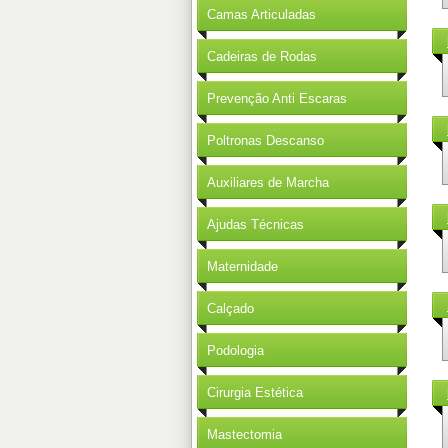
Camas Articuladas
Cadeiras de Rodas
Prevenção Anti Escaras
Poltronas Descanso
Auxiliares de Marcha
Ajudas Técnicas
Maternidade
Calçado
Podologia
Cirurgia Estética
Mastectomia