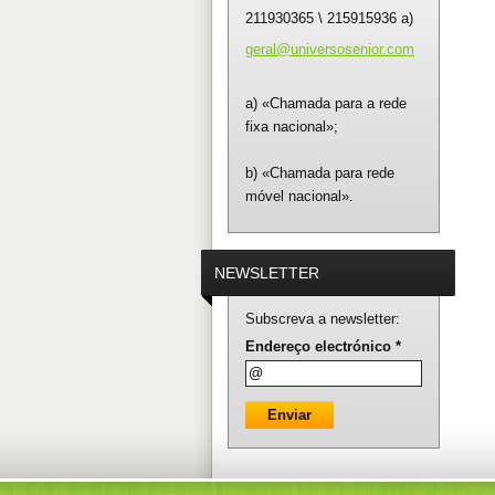
211930365 \ 215915936 a)
geral@un
iversose
nior.com
a) «Chamada para a rede
fixa nacional»;
b) «Chamada para rede
móvel nacional».
NEWSLETTER
Subscreva a newsletter:
Endereço electrónico *