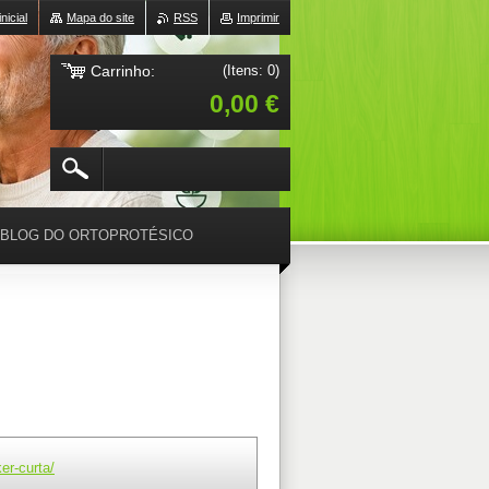
nicial
Mapa do site
RSS
Imprimir
Carrinho:
(Itens: 0)
0,00 €
BLOG DO ORTOPROTÉSICO
er-curta/