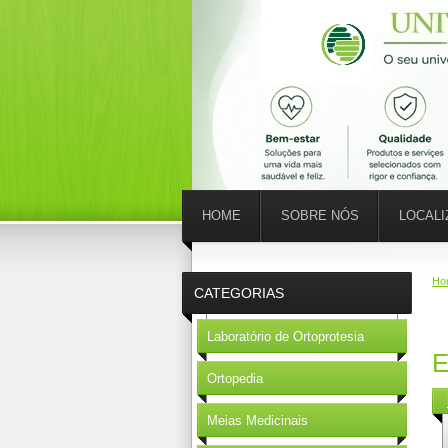
HOME
SOBRE NÓS
LOCAL
Ho
CATEGORIAS
Laboratório de Ortoprotesia
E
Ortopedia
Meias Medicinais