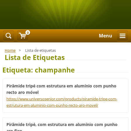
0
Menu
Home
>
Lista de etiquetas
Lista de Etiquetas
Etiqueta: champanhe
Pirâmide tripé com estrutura em alumínio com punho
recto aro móvel
https://www.universosenior.com/products/piramide-tripe-com-
estrutura-em-aluminio-com-punho-recto-aro-movel/
Pirâmide tripé, com estrutura em alumínio com punho
aro fixo