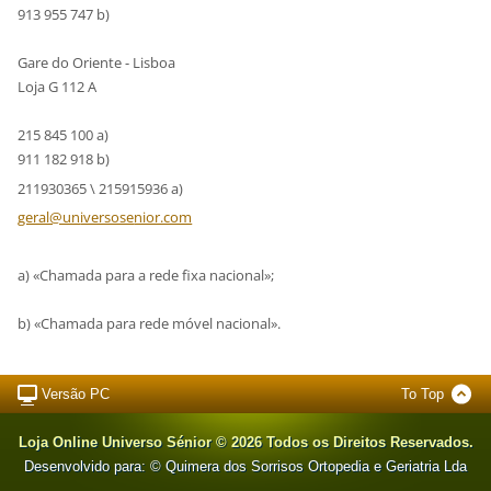
913 955 747 b)
Gare do Oriente - Lisboa
Loja G 112 A
215 845 100 a)
911 182 918 b)
211930365 \ 215915936 a)
geral@un
iversose
nior.com
a) «Chamada para a rede fixa nacional»;
b) «Chamada para rede móvel nacional».
Versão PC
To Top
Loja Online Universo Sénior © 2026 Todos os Direitos Reservados.
Desenvolvido para: © Quimera dos Sorrisos Ortopedia e Geriatria Lda