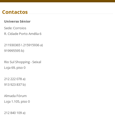
Contactos
Universo Sénior
Sede: Corroios
R. Cidade Porto Amélia 6
211930365 \ 215915936 a)
919995595 b)
Rio Sul Shopping - Seixal
Loja 69, piso 0
212 222 078 a)
913 923 837 b)
Almada Fórum
Loja 1.105, piso 0
212 840 109 a)