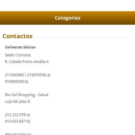
Categorias
Contactos
Universo Sénior
Sede: Corroios
R. Cidade Porto Amélia 6
211930365 \ 215915936 a)
919995595 b)
Rio Sul Shopping - Seixal
Loja 69, piso 0
212 222 078 a)
913 923 837 b)
Almada Fórum