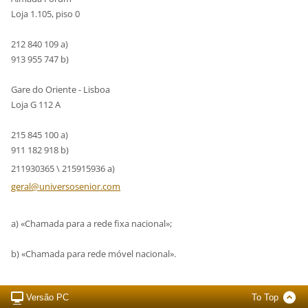
Loja 1.105, piso 0
212 840 109 a)
913 955 747 b)
Gare do Oriente - Lisboa
Loja G 112 A
215 845 100 a)
911 182 918 b)
211930365 \ 215915936 a)
geral@un
iversose
nior.com
a) «Chamada para a rede fixa nacional»;
b) «Chamada para rede móvel nacional».
Versão PC
To Top