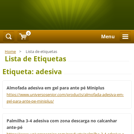
0
Menu
Home
>
Lista de etiquetas
Lista de Etiquetas
Etiqueta: adesiva
Almofada adesiva em gel para ante pé Miniplus
https://www.universosenior.com/products/almofada-adesiva-em-
gel-para-ante-pe-miniplus/
Palmilha 3-4 adesiva com zona descarga no calcanhar
ante-pé