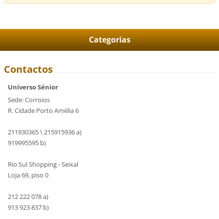
Categorias
Contactos
Universo Sénior
Sede: Corroios
R. Cidade Porto Amélia 6
211930365 \ 215915936 a)
919995595 b)
Rio Sul Shopping - Seixal
Loja 69, piso 0
212 222 078 a)
913 923 837 b)