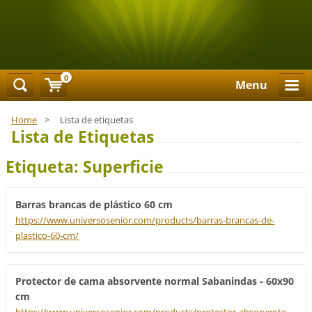
0
Menu
Home
>
Lista de etiquetas
Lista de Etiquetas
Etiqueta: Superficie
Barras brancas de plástico 60 cm
https://www.universosenior.com/products/barras-brancas-de-
plastico-60-cm/
Protector de cama absorvente normal Sabanindas - 60x90
cm