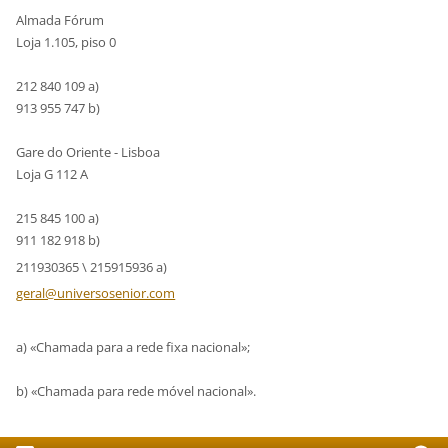
Almada Fórum
Loja 1.105, piso 0
212 840 109 a)
913 955 747 b)
Gare do Oriente - Lisboa
Loja G 112 A
215 845 100 a)
911 182 918 b)
211930365 \ 215915936 a)
geral@un
iversose
nior.com
a) «Chamada para a rede fixa nacional»;
b) «Chamada para rede móvel nacional».