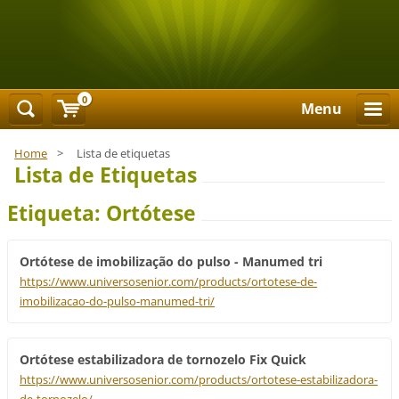
0
Menu
Home
>
Lista de etiquetas
Lista de Etiquetas
Etiqueta: Ortótese
Ortótese de imobilização do pulso - Manumed tri
https://www.universosenior.com/products/ortotese-de-
imobilizacao-do-pulso-manumed-tri/
Ortótese estabilizadora de tornozelo Fix Quick
https://www.universosenior.com/products/ortotese-estabilizadora-