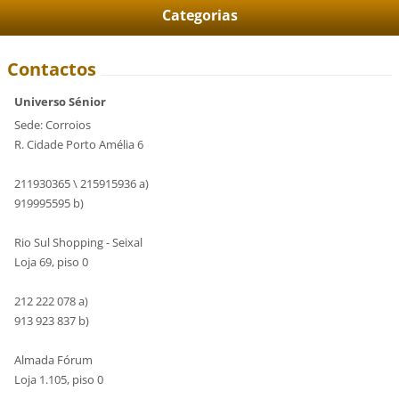
Categorias
Contactos
Universo Sénior
Sede: Corroios
R. Cidade Porto Amélia 6
211930365 \ 215915936 a)
919995595 b)
Rio Sul Shopping - Seixal
Loja 69, piso 0
212 222 078 a)
913 923 837 b)
Almada Fórum
Loja 1.105, piso 0