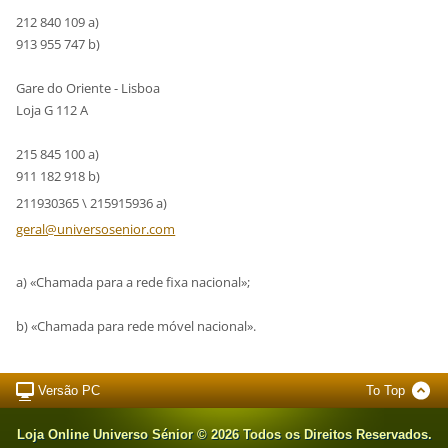
212 840 109 a)
913 955 747 b)
Gare do Oriente - Lisboa
Loja G 112 A
215 845 100 a)
911 182 918 b)
211930365 \ 215915936 a)
geral@un
iversose
nior.com
a) «Chamada para a rede fixa nacional»;
b) «Chamada para rede móvel nacional».
Versão PC
To Top
Loja Online Universo Sénior © 2026 Todos os Direitos Reservados.