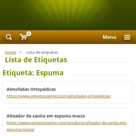
0
Menu
Home
>
Lista de etiquetas
Lista de Etiquetas
Etiqueta: Espuma
Almofadas Ortopédicas
https://www.universosenior.com/almofadas-ortopedicas/
Alteador de sanita em espuma macia
https://www.universosenior.com/products/alteador-de-sanita-em-
espuma-macia/