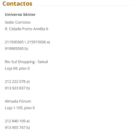
Contactos
Universo Sénior
Sede: Corroios
R. Cidade Porto Amélia 6
211930365 \ 215915936 a)
919995595 b)
Rio Sul Shopping - Seixal
Loja 69, piso 0
212 222 078 a)
913 923 837 b)
Almada Fórum
Loja 1.105, piso 0
212 840 109 a)
913 955 747 b)