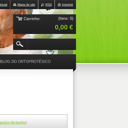
nicial
Mapa do site
RSS
Imprimir
Carrinho:
(Itens: 0)
0,00 €
BLOG DO ORTOPROTÉSICO
/apoios-de-banho/