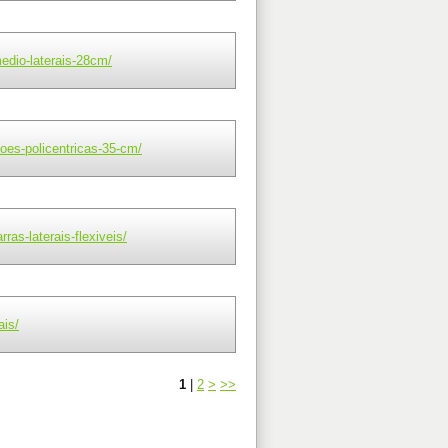
edio-laterais-28cm/
oes-policentricas-35-cm/
ras-laterais-flexiveis/
ais/
1
|
2
>
>>