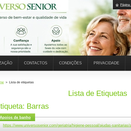
Página i
IZAÇÃO
CONTACTOS
CONDIÇÕES
PRIVACIDADE
me
>
Lista de etiquetas
Lista de Etiquetas
tiqueta: Barras
Apoios de banho
https://www.universosenior.com/geriatria/higiene-pessoal/ajudas-sanitarias