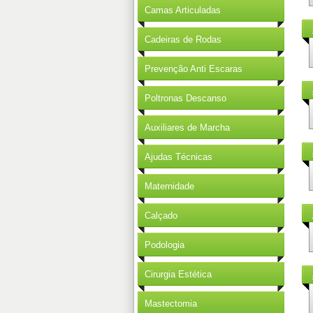
Camas Articuladas
Cadeiras de Rodas
Prevenção Anti Escaras
Poltronas Descanso
Auxiliares de Marcha
Ajudas Técnicas
Maternidade
Calçado
Podologia
Cirurgia Estética
Mastectomia