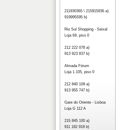
211930365 \ 215915936 a)
919995595 b)
Rio Sul Shopping - Seixal
Loja 69, piso 0
212 222 078 a)
913 923 837 b)
Almada Fórum
Loja 1.105, piso 0
212 840 109 a)
913 955 747 b)
Gare do Oriente - Lisboa
Loja G 112 A
215 845 100 a)
911 182 918 b)