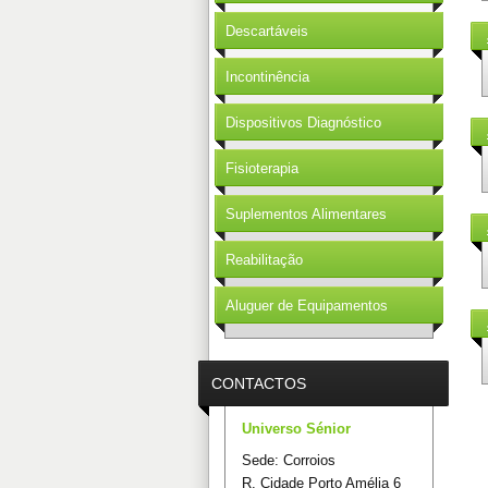
Descartáveis
Incontinência
Dispositivos Diagnóstico
Fisioterapia
Suplementos Alimentares
Reabilitação
Aluguer de Equipamentos
CONTACTOS
Universo Sénior
Sede: Corroios
R. Cidade Porto Amélia 6