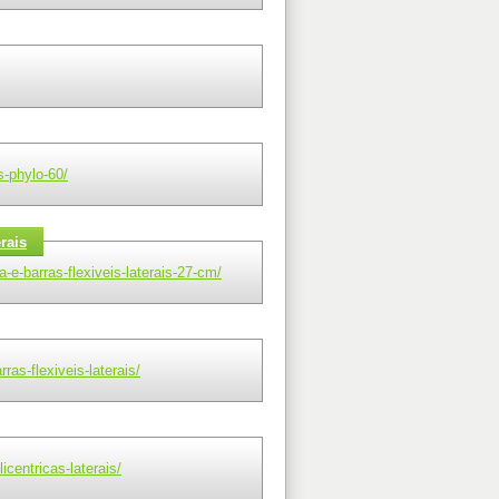
s-phylo-60/
rais
-e-barras-flexiveis-laterais-27-cm/
ras-flexiveis-laterais/
centricas-laterais/