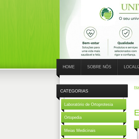
HOME
SOBRE NÓS
LOCAL
Ho
CATEGORIAS
Laboratório de Ortoprotesia
E
Ortopedia
Meias Medicinais