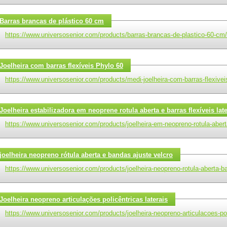
Barras brancas de plástico 60 cm
https://www.universosenior.com/products/barras-brancas-de-plastico-60-cm/
Joelheira com barras flexíveis Phylo 60
https://www.universosenior.com/products/medi-joelheira-com-barras-flexivei
Joelheira estabilizadora em neoprene rotula aberta e barras flexíveis late
https://www.universosenior.com/products/joelheira-em-neopreno-rotula-aberta
joelheira neopreno rótula aberta e bandas ajuste velcro
https://www.universosenior.com/products/joelheira-neopreno-rotula-aberta-bar
Joelheira neopreno articulações policêntricas laterais
https://www.universosenior.com/products/joelheira-neopreno-articulacoes-poli