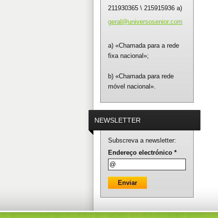
211930365 \ 215915936 a)
geral@un
iversose
nior.com
a) «Chamada para a rede
fixa nacional»;
b) «Chamada para rede
móvel nacional».
NEWSLETTER
Subscreva a newsletter:
Endereço electrónico *