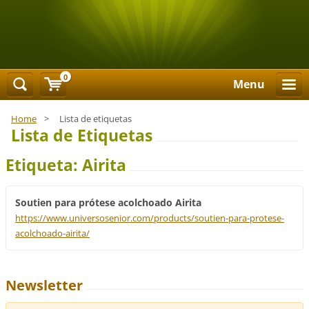
0
Menu
Home
>
Lista de etiquetas
Lista de Etiquetas
Etiqueta: Airita
Soutien para prótese acolchoado Airita
https://www.universosenior.com/products/soutien-para-protese-
acolchoado-airita/
Newsletter