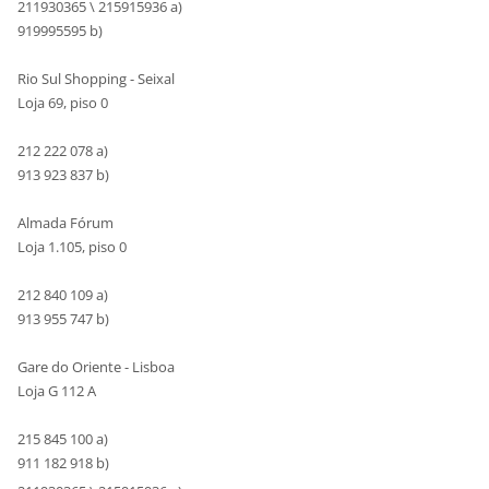
211930365 \ 215915936 a)
919995595 b)
Rio Sul Shopping - Seixal
Loja 69, piso 0
212 222 078 a)
913 923 837 b)
Almada Fórum
Loja 1.105, piso 0
212 840 109 a)
913 955 747 b)
Gare do Oriente - Lisboa
Loja G 112 A
215 845 100 a)
911 182 918 b)