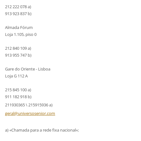
212 222 078 a)
913 923 837 b)
Almada Fórum
Loja 1.105, piso 0
212 840 109 a)
913 955 747 b)
Gare do Oriente - Lisboa
Loja G 112 A
215 845 100 a)
911 182 918 b)
211930365 \ 215915936 a)
geral@un
iversose
nior.com
a) «Chamada para a rede fixa nacional»;