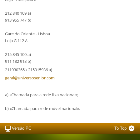
212 840 109 a)
913 955 747 b)
Gare do Oriente - Lisboa
Loja G 112 A
215 845 100 a)
911 182 918 b)
211930365 \ 215915936 a)
geral@un
iversose
nior.com
a) «Chamada para a rede fixa nacional»;
b) «Chamada para rede móvel nacional».
Versão PC
To Top