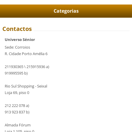
Categorias
Contactos
Universo Sénior
Sede: Corroios
R. Cidade Porto Amélia 6
211930365 \ 215915936 a)
919995595 b)
Rio Sul Shopping - Seixal
Loja 69, piso 0
212 222 078 a)
913 923 837 b)
Almada Fórum
Loja 1.105, piso 0