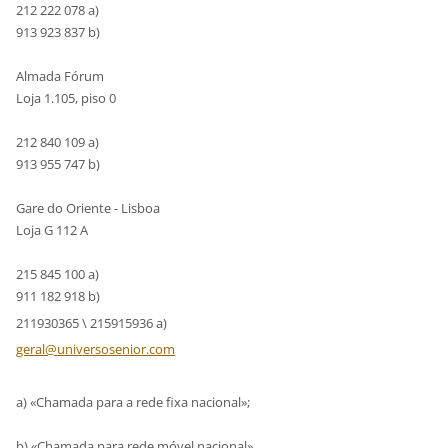
212 222 078 a)
913 923 837 b)
Almada Fórum
Loja 1.105, piso 0
212 840 109 a)
913 955 747 b)
Gare do Oriente - Lisboa
Loja G 112 A
215 845 100 a)
911 182 918 b)
211930365 \ 215915936 a)
geral@un
iversose
nior.com
a) «Chamada para a rede fixa nacional»;
b) «Chamada para rede móvel nacional».