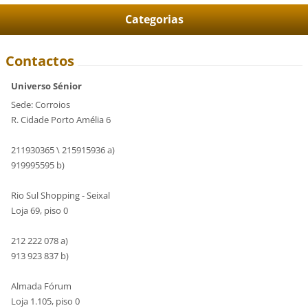
Categorias
Contactos
Universo Sénior
Sede: Corroios
R. Cidade Porto Amélia 6
211930365 \ 215915936 a)
919995595 b)
Rio Sul Shopping - Seixal
Loja 69, piso 0
212 222 078 a)
913 923 837 b)
Almada Fórum
Loja 1.105, piso 0