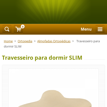
0
Menu
Home
>
Ortopedia
>
Almofadas Ortopédicas
>
Travesseiro para
dormir SLIM
Travesseiro para dormir SLIM