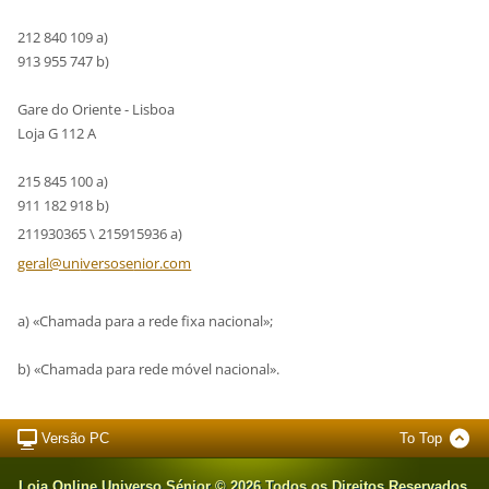
212 840 109 a)
913 955 747 b)
Gare do Oriente - Lisboa
Loja G 112 A
215 845 100 a)
911 182 918 b)
211930365 \ 215915936 a)
geral@un
iversose
nior.com
a) «Chamada para a rede fixa nacional»;
b) «Chamada para rede móvel nacional».
Versão PC
To Top
Loja Online Universo Sénior © 2026 Todos os Direitos Reservados.