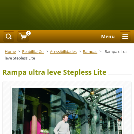
0
Menu
Home
>
Reabilitação
>
Acessibilidades
>
Rampas
>
Rampa ultra
leve Stepless Lite
Rampa ultra leve Stepless Lite