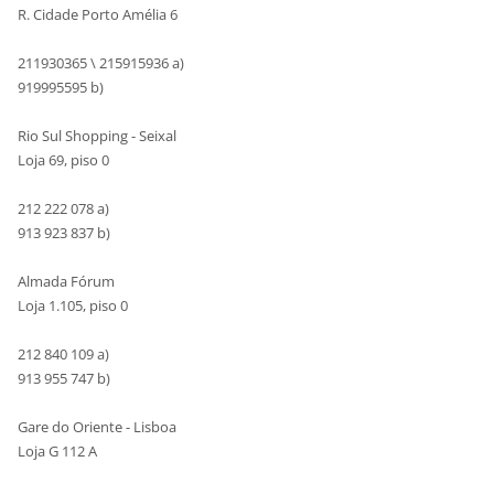
R. Cidade Porto Amélia 6
211930365 \ 215915936 a)
919995595 b)
Rio Sul Shopping - Seixal
Loja 69, piso 0
212 222 078 a)
913 923 837 b)
Almada Fórum
Loja 1.105, piso 0
212 840 109 a)
913 955 747 b)
Gare do Oriente - Lisboa
Loja G 112 A