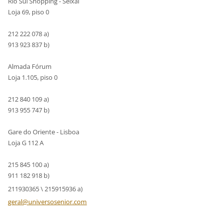
Rio Sul Shopping - Seixal
Loja 69, piso 0
212 222 078 a)
913 923 837 b)
Almada Fórum
Loja 1.105, piso 0
212 840 109 a)
913 955 747 b)
Gare do Oriente - Lisboa
Loja G 112 A
215 845 100 a)
911 182 918 b)
211930365 \ 215915936 a)
geral@un
iversose
nior.com