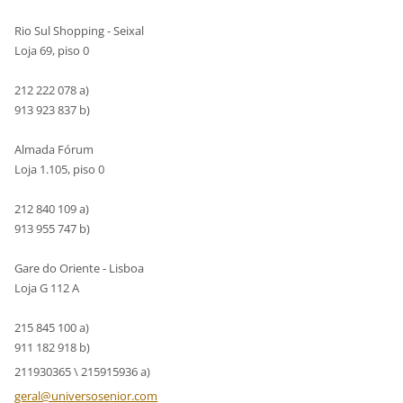
Rio Sul Shopping - Seixal
Loja 69, piso 0
212 222 078 a)
913 923 837 b)
Almada Fórum
Loja 1.105, piso 0
212 840 109 a)
913 955 747 b)
Gare do Oriente - Lisboa
Loja G 112 A
215 845 100 a)
911 182 918 b)
211930365 \ 215915936 a)
geral@un
iversose
nior.com