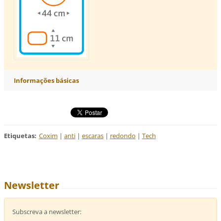
Informações básicas
Etiquetas
:
Coxim
|
anti
|
escaras
|
redondo
|
Tech
Newsletter
Subscreva a newsletter: