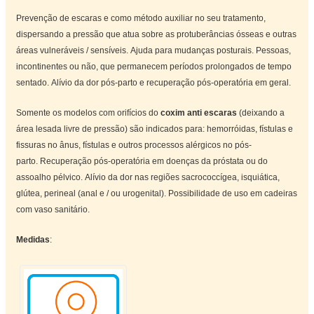
Prevenção de escaras e como método auxiliar no seu tratamento,
dispersando a pressão que atua sobre as protuberâncias ósseas e outras
áreas vulneráveis ​​/ sensíveis.
Ajuda para mudanças posturais.
Pessoas,
incontinentes ou não, que permanecem períodos prolongados de tempo
sentado.
Alívio da dor pós-parto e recuperação pós-operatória em geral.
Somente os modelos com orifícios do
coxim anti escaras
(deixando a
área lesada livre de pressão) são indicados para: hemorróidas, fístulas e
fissuras no ânus, fístulas e outros processos alérgicos no pós-
parto.
Recuperação pós-operatória em doenças da próstata ou do
assoalho pélvico.
Alívio da dor nas regiões sacrococcígea, isquiática,
glútea, perineal (anal e / ou urogenital).
Possibilidade de uso em cadeiras
com vaso sanitário.
Medidas
: