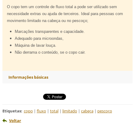
O copo tem
um controle de
fluxo total
a pode ser utilizado
sem
necessidade
extras
ou
ajuda de terceiros.
Ideal
para pessoas com
movimento limitado
na cabeça ou no
pescoço;
Marcações
transparentes e
capacidade.
Adequado para
microondas,
Máquina de lavar louç
a.
Não
derrama o
conteúdo, se
o copo cair.
Informações básicas
Etiquetas
:
copo
|
fluxo
|
total
|
limitado
|
cabeça
|
pescoço
Voltar