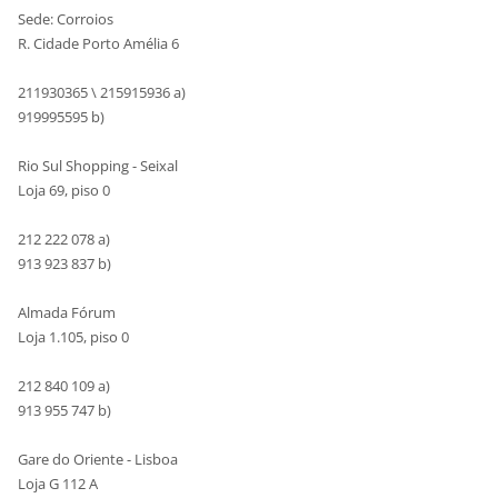
Sede: Corroios
R. Cidade Porto Amélia 6
211930365 \ 215915936 a)
919995595 b)
Rio Sul Shopping - Seixal
Loja 69, piso 0
212 222 078 a)
913 923 837 b)
Almada Fórum
Loja 1.105, piso 0
212 840 109 a)
913 955 747 b)
Gare do Oriente - Lisboa
Loja G 112 A