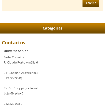
Categorias
Contactos
Universo Sénior
Sede: Corroios
R. Cidade Porto Amélia 6
211930365 \ 215915936 a)
919995595 b)
Rio Sul Shopping - Seixal
Loja 69, piso 0
212 222 078 a)