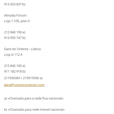
913 923 837 b)
Almada Fórum
Loja 1.105, piso 0
212 840 109 a)
913 955 747 b)
Gare do Oriente - Lisboa
Loja G 112 A
215 845 100 a)
911 182 918 b)
211930365 \ 215915936 a)
geral@un
iversose
nior.com
a) «Chamada para a rede fixa nacional»;
b) «Chamada para rede móvel nacional».