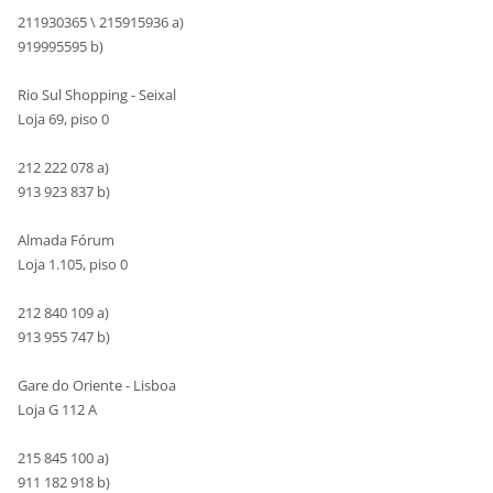
211930365 \ 215915936 a)
919995595 b)
Rio Sul Shopping - Seixal
Loja 69, piso 0
212 222 078 a)
913 923 837 b)
Almada Fórum
Loja 1.105, piso 0
212 840 109 a)
913 955 747 b)
Gare do Oriente - Lisboa
Loja G 112 A
215 845 100 a)
911 182 918 b)