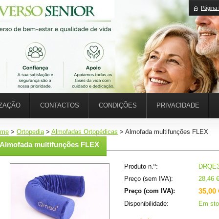
Página i
IZAÇÃO
CONTACTOS
CONDIÇÕES
PRIVACIDADE
ome
>
Ortopedia
>
Almofadas Ortopédicas
>
Almofada multifunções FLEX
Almofada multifunções FLEX
Produto n.º:
DRQE
Preço (sem IVA):
28,46 
35,00 
Preço (com IVA):
Disponibilidade:
Em sto