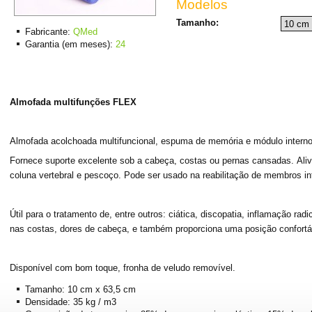
Modelos
Tamanho:
Fabricante:
QMed
Garantia (em meses):
24
Almofada multifunções FLEX
Almofada acolchoada multifuncional, espuma de memória e módulo interno
Fornece suporte excelente sob a cabeça, costas ou pernas cansadas. Alivia
coluna vertebral e pescoço. Pode ser usado na reabilitação de membros inf
Útil para o tratamento de, entre outros: ciática, discopatia, inflamação radi
nas costas, dores de cabeça, e também proporciona uma posição confort
Disponível com bom toque, fronha de veludo removível.
Tamanho: 10 cm x 63,5 cm
Densidade: 35 kg / m3