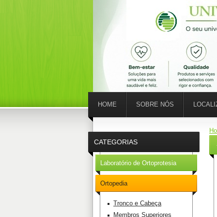
HOME
SOBRE NÓS
LOCAL
H
CATEGORIAS
Laboratório de Ortoprotesia
Ortopedia
Tronco e Cabeça
Membros Superiores