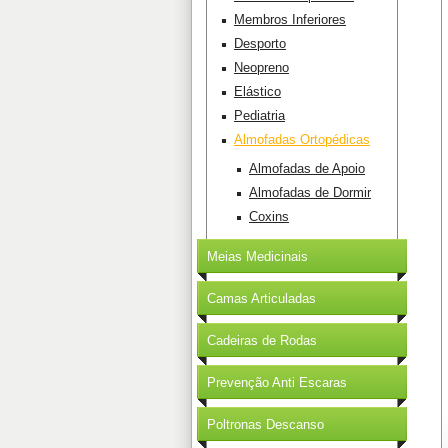
Membros Inferiores
Desporto
Neopreno
Elástico
Pediatria
Almofadas Ortopédicas
Almofadas de Apoio
Almofadas de Dormir
Coxins
Meias Medicinais
Camas Articuladas
Cadeiras de Rodas
Prevenção Anti Escaras
Poltronas Descanso