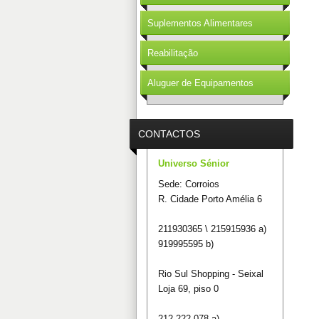
Suplementos Alimentares
Reabilitação
Aluguer de Equipamentos
CONTACTOS
Universo Sénior
Sede: Corroios
R. Cidade Porto Amélia 6
211930365 \ 215915936 a)
919995595 b)
Rio Sul Shopping - Seixal
Loja 69, piso 0
212 222 078 a)