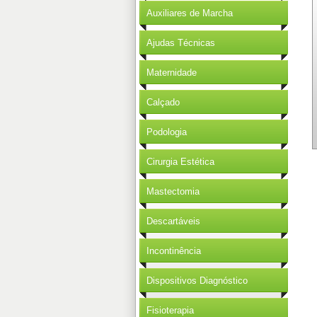
Auxiliares de Marcha
Ajudas Técnicas
Maternidade
Calçado
Podologia
Cirurgia Estética
Mastectomia
Descartáveis
Incontinência
Dispositivos Diagnóstico
Fisioterapia