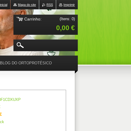
nicial
Mapa do site
RSS
Imprimir
Carrinho:
(Itens: 0)
0,00 €
BLOG DO ORTOPROTÉSICO
3F1CDXUXP
€
€
ck