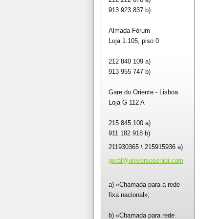
913 923 837 b)
Almada Fórum
Loja 1.105, piso 0
212 840 109 a)
913 955 747 b)
Gare do Oriente - Lisboa
Loja G 112 A
215 845 100 a)
911 182 918 b)
211930365 \ 215915936 a)
geral@un
iversose
nior.com
a) «Chamada para a rede
fixa nacional»;
b) «Chamada para rede