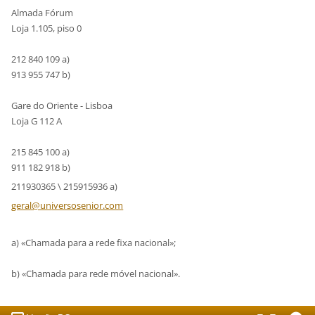
Almada Fórum
Loja 1.105, piso 0
212 840 109 a)
913 955 747 b)
Gare do Oriente - Lisboa
Loja G 112 A
215 845 100 a)
911 182 918 b)
211930365 \ 215915936 a)
geral@un
iversose
nior.com
a) «Chamada para a rede fixa nacional»;
b) «Chamada para rede móvel nacional».