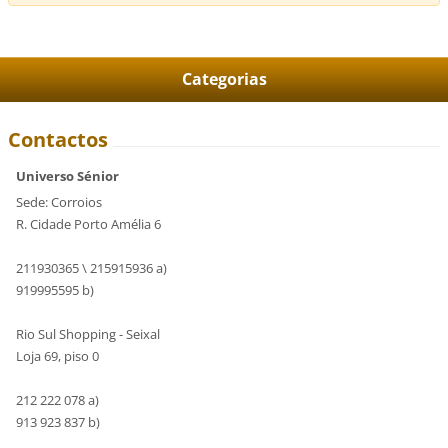
Categorias
Contactos
Universo Sénior
Sede: Corroios
R. Cidade Porto Amélia 6
211930365 \ 215915936 a)
919995595 b)
Rio Sul Shopping - Seixal
Loja 69, piso 0
212 222 078 a)
913 923 837 b)