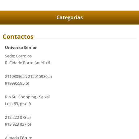
Categorias
Contactos
Universo Sénior
Sede: Corroios
R. Cidade Porto Amélia 6
211930365 \ 215915936 a)
919995595 b)
Rio Sul Shopping - Seixal
Loja 69, piso 0
212 222 078 a)
913 923 837 b)
Almada Fórum