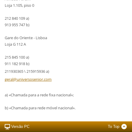
Loja 1.105, piso 0
212 840 109 a)
913 955 747 b)
Gare do Oriente - Lisboa
Loja G 112 A
215 845 100 a)
911 182 918 b)
211930365 \ 215915936 a)
geral@un
iversose
nior.com
a) «Chamada para a rede fixa nacional»;
b) «Chamada para rede móvel nacional».
Versão PC
To Top